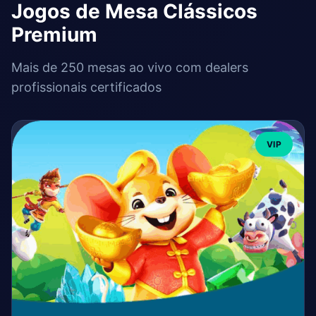
Jogos de Mesa Clássicos
Premium
Mais de 250 mesas ao vivo com dealers
profissionais certificados
VIP