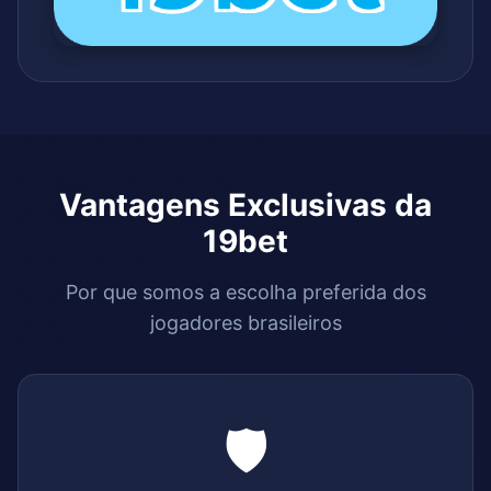
Vantagens Exclusivas da
19bet
Por que somos a escolha preferida dos
jogadores brasileiros
🛡️