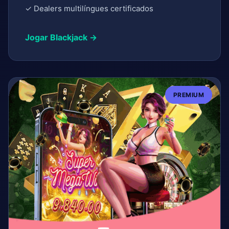
✓ Dealers multilíngues certificados
Jogar Blackjack →
PREMIUM