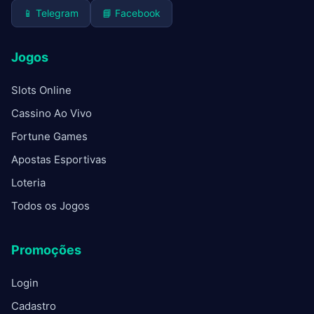
📱 Telegram
📘 Facebook
Jogos
Slots Online
Cassino Ao Vivo
Fortune Games
Apostas Esportivas
Loteria
Todos os Jogos
Promoções
Login
Cadastro