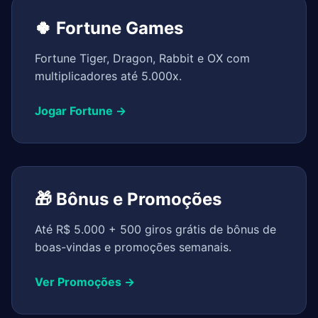
🍀 Fortune Games
Fortune Tiger, Dragon, Rabbit e OX com
multiplicadores até 5.000x.
Jogar Fortune →
🎁 Bônus e Promoções
Até R$ 5.000 + 500 giros grátis de bônus de
boas-vindas e promoções semanais.
Ver Promoções →