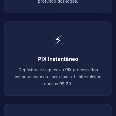
profundo dos jogos.
⚡
PIX Instantâneo
Depósitos e saques via PIX processados
instantaneamente, sem taxas. Limite mínimo
apenas R$ 20.