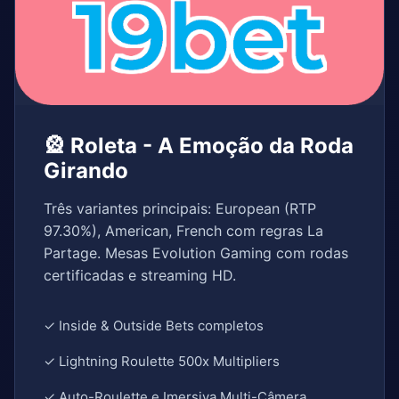
🎡 Roleta - A Emoção da Roda
Girando
Três variantes principais: European (RTP
97.30%), American, French com regras La
Partage. Mesas Evolution Gaming com rodas
certificadas e streaming HD.
✓ Inside & Outside Bets completos
✓ Lightning Roulette 500x Multipliers
✓ Auto-Roulette e Imersiva Multi-Câmera