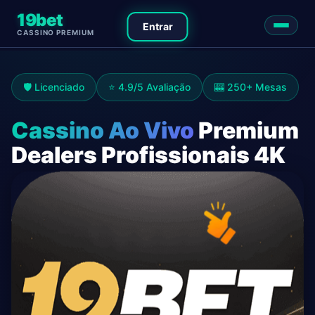
19bet
Entrar
CASSINO PREMIUM
🛡️ Licenciado
⭐ 4.9/5 Avaliação
🎰 250+ Mesas
Cassino Ao Vivo
Premium
Dealers Profissionais 4K