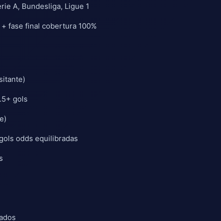
rie A, Bundesliga, Ligue 1
 + fase final cobertura 100%
sitante)
3.5+ gols
e)
ols odds equilibradas
s
cados