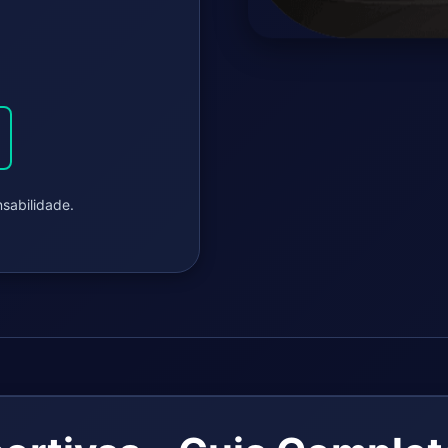
sabilidade.