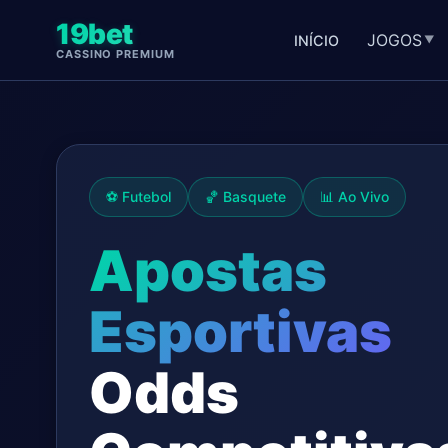
19bet
JOGOS
INÍCIO
▼
CASSINO PREMIUM
⚽ Futebol
🏀 Basquete
📊 Ao Vivo
Apostas
Esportivas
Odds