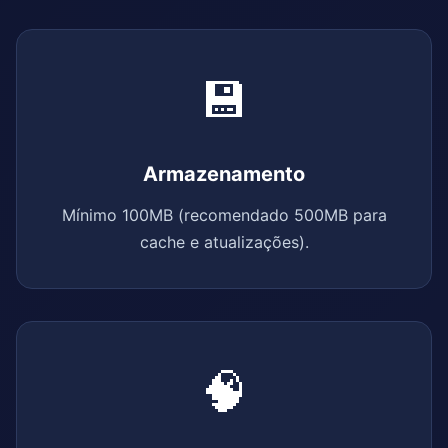
💾
Armazenamento
Mínimo 100MB (recomendado 500MB para
cache e atualizações).
🧠