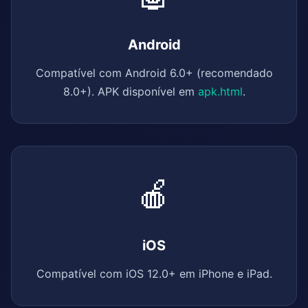
Android
Compatível com Android 6.0+ (recomendado
8.0+). APK disponível em
apk.html
.
🍎
iOS
Compatível com iOS 12.0+ em iPhone e iPad.