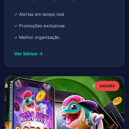
✓ Alertas em tempo real
✓ Promoções exclusivas
✓ Melhor organização
Ver bônus →
SEGURO