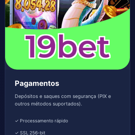
Pagamentos
Depósitos e saques com segurança (PIX e
outros métodos suportados).
✓ Processamento rápido
✓ SSL 256-bit