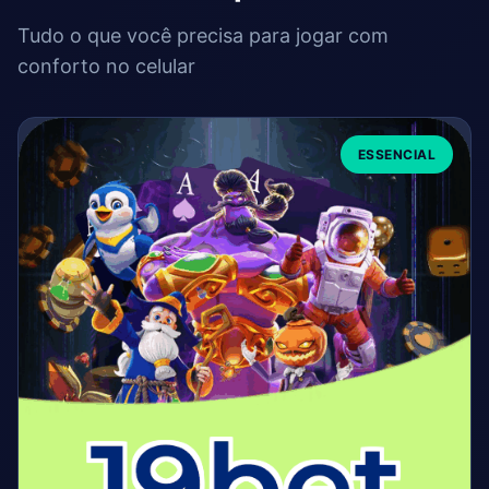
Tudo o que você precisa para jogar com
conforto no celular
ESSENCIAL