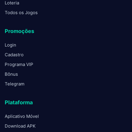
Loteria
Todos os Jogos
Promoções
Login
Cadastro
Programa VIP
Bônus
Telegram
Plataforma
Aplicativo Móvel
Download APK