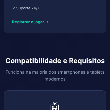
✓ Suporte 24/7
Registrar e jogar →
Compatibilidade e Requisitos
Funciona na maioria dos smartphones e tablets
modernos
🤖