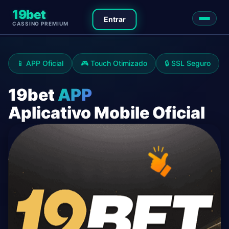
19bet
Entrar
CASSINO PREMIUM
📱 APP Oficial
🎮 Touch Otimizado
🔒 SSL Seguro
19bet
APP
Aplicativo Mobile Oficial