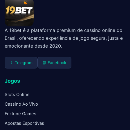
A 19bet é a plataforma premium de cassino online do
Brasil, oferecendo experiência de jogo segura, justa e
emocionante desde 2020.
📱 Telegram
📘 Facebook
Jogos
Slots Online
Cassino Ao Vivo
Fortune Games
Apostas Esportivas