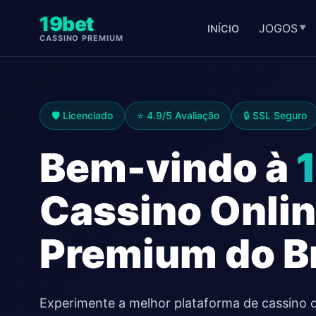
19bet
JOGOS
INÍCIO
▼
CASSINO PREMIUM
🛡️ Licenciado
⭐ 4.9/5 Avaliação
🔒 SSL Seguro
Bem-vindo à
Cassino Onli
Premium do Br
Experimente a melhor plataforma de cassino o