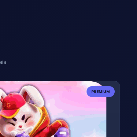
ais
PREMIUM