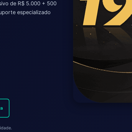
usivo de R$ 5.000 + 500
uporte especializado
ra
idade.