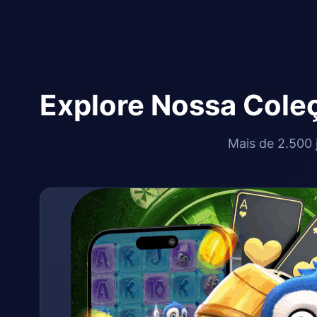
Explore Nossa Cole
Mais de 2.500 