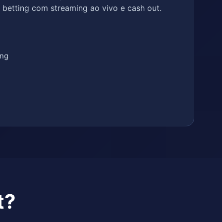
betting com streaming ao vivo e cash out.
ing
t?