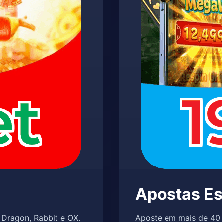
Apostas Es
 Dragon, Rabbit e OX.
Aposte em mais de 40