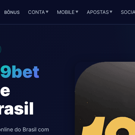
CONTA
MOBILE
APOSTAS
SOCI
BÔNUS
▼
▼
▼
19bet
ne
asil
nline do Brasil com