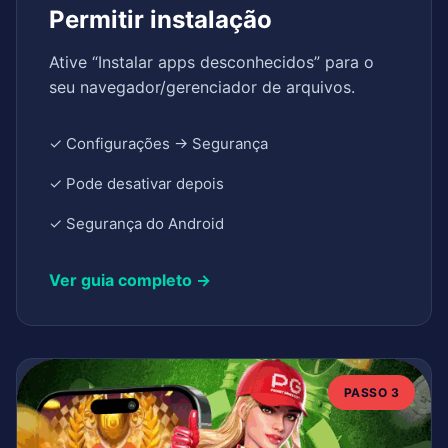
Permitir instalação
Ative “Instalar apps desconhecidos” para o
seu navegador/gerenciador de arquivos.
✓ Configurações → Segurança
✓ Pode desativar depois
✓ Segurança do Android
Ver guia completo →
PASSO 3