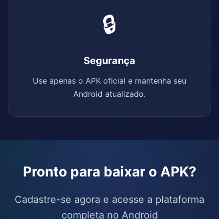
🔒
Segurança
Use apenas o APK oficial e mantenha seu
Android atualizado.
Pronto para baixar o APK?
Cadastre-se agora e acesse a plataforma
completa no Android