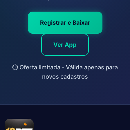
Registrar e Baixar
Ver App
⏱️ Oferta limitada - Válida apenas para
novos cadastros