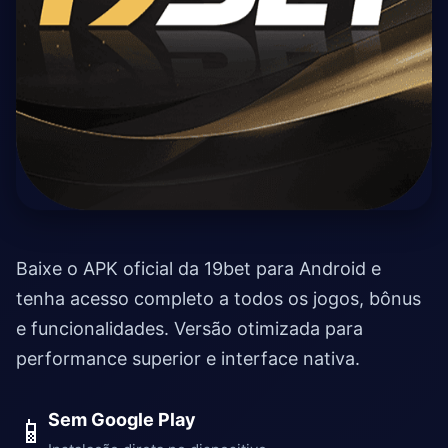
Baixe o APK oficial da 19bet para Android e
tenha acesso completo a todos os jogos, bônus
e funcionalidades. Versão otimizada para
performance superior e interface nativa.
Sem Google Play
📱