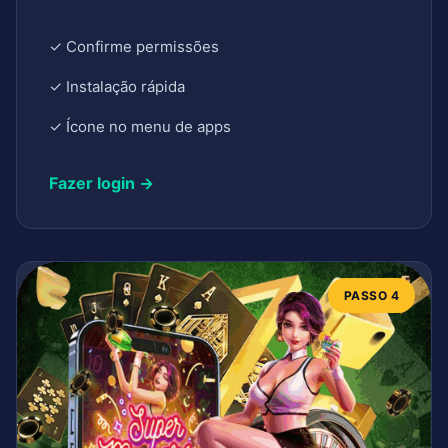
✓ Confirme permissões
✓ Instalação rápida
✓ Ícone no menu de apps
Fazer login →
PASSO 4