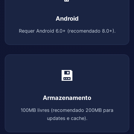
Android
Requer Android 6.0+ (recomendado 8.0+).
💾
Armazenamento
100MB livres (recomendado 200MB para
updates e cache).