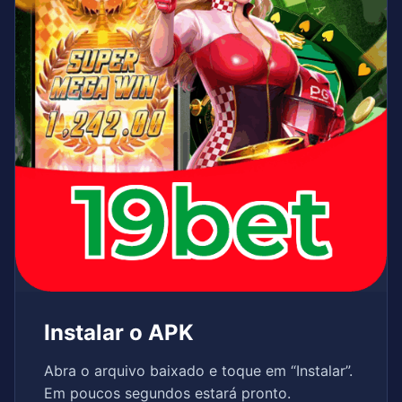
Instalar o APK
Abra o arquivo baixado e toque em “Instalar”.
Em poucos segundos estará pronto.