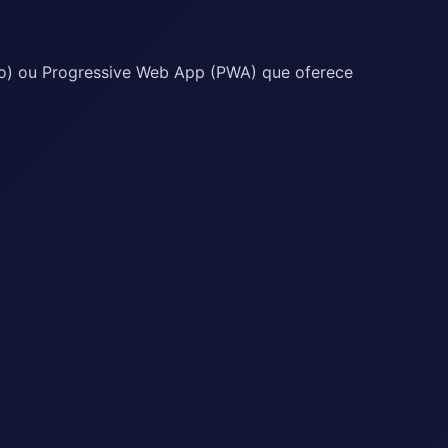
ião) ou Progressive Web App (PWA) que oferece