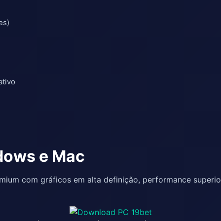
es)
ativo
dows e Mac
emium com gráficos em alta definição, performance superio