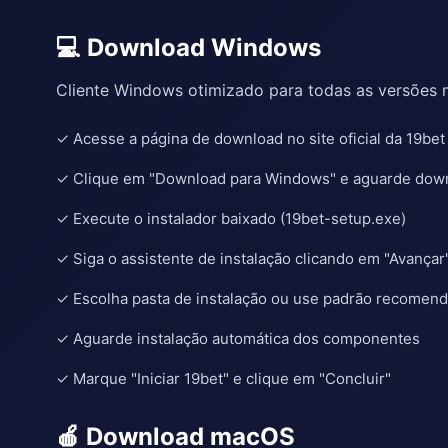
💻 Download Windows
Cliente Windows otimizado para todas as versões m
✓ Acesse a página de download no site oficial da 19bet
✓ Clique em "Download para Windows" e aguarde dow
✓ Execute o instalador baixado (19bet-setup.exe)
✓ Siga o assistente de instalação clicando em "Avançar
✓ Escolha pasta de instalação ou use padrão recomen
✓ Aguarde instalação automática dos componentes
✓ Marque "Iniciar 19bet" e clique em "Concluir"
🍎 Download macOS