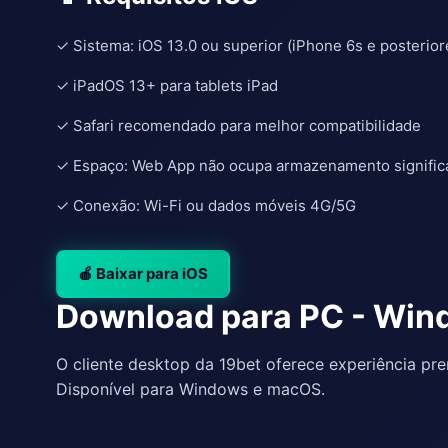
✓ Sistema: iOS 13.0 ou superior (iPhone 6s e posterior
✓ iPadOS 13+ para tablets iPad
✓ Safari recomendado para melhor compatibilidade
✓ Espaço: Web App não ocupa armazenamento signific
✓ Conexão: Wi-Fi ou dados móveis 4G/5G
🍎 Baixar para iOS
Download para PC - Win
O cliente desktop da 19bet oferece experiência pr
Disponível para Windows e macOS.