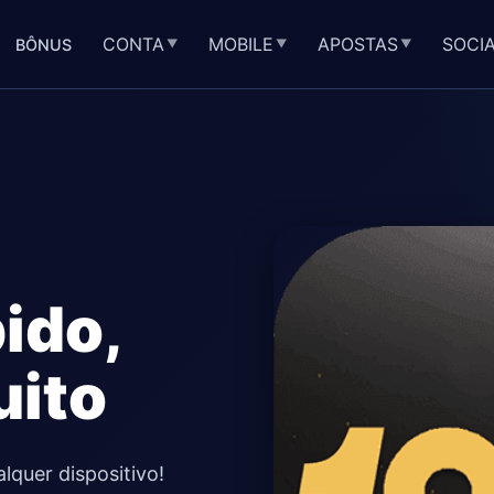
CONTA
MOBILE
APOSTAS
SOCI
BÔNUS
▼
▼
▼
ido,
uito
lquer dispositivo!