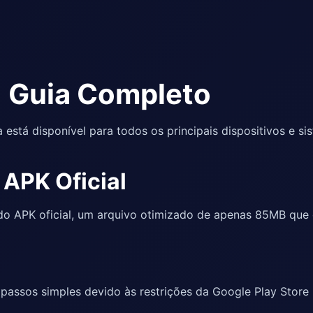
- Guia Completo
a está disponível para todos os principais dispositivos e s
 APK Oficial
 do APK oficial, um arquivo otimizado de apenas 85MB que
assos simples devido às restrições da Google Play Store 