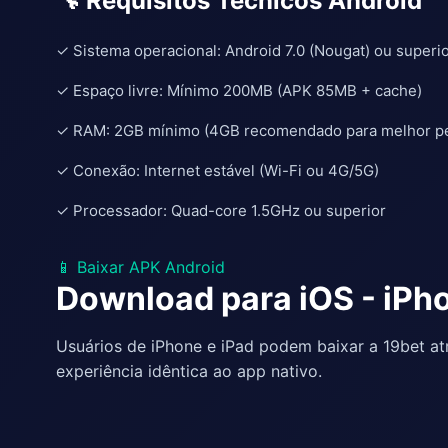
🔧 Requisitos Técnicos Android
✓ Sistema operacional: Android 7.0 (Nougat) ou superi
✓ Espaço livre: Mínimo 200MB (APK 85MB + cache)
✓ RAM: 2GB mínimo (4GB recomendado para melhor p
✓ Conexão: Internet estável (Wi-Fi ou 4G/5G)
✓ Processador: Quad-core 1.5GHz ou superior
📱 Baixar APK Android
Download para iOS - iPho
Usuários de iPhone e iPad podem baixar a 19bet at
experiência idêntica ao app nativo.