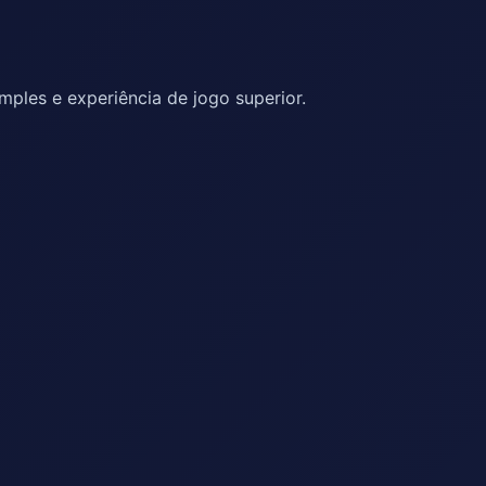
ples e experiência de jogo superior.