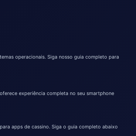
istemas operacionais. Siga nosso guia completo para
 oferece experiência completa no seu smartphone
para apps de cassino. Siga o guia completo abaixo