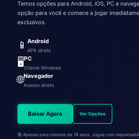
Temos opções para Android, iOS, PC e navega
opção para você e comece a jogar imediatam
exclusivos.
Android
📱
APK direto
PC
🖥️
Cliente Windows
Navegador
🌐
Acesso direto
Baixar Agora
Ver Opções
🔞 Apenas para maiores de 18 anos. Jogue com responsabil